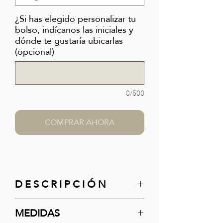
¿Si has elegido personalizar tu
bolso, indícanos las iniciales y
dónde te gustaría ubicarlas
(opcional)
0/500
COMPRAR AHORA
D E S C R I P C I Ó N
El equilibrio entre estructura y
MEDIDAS
suavidad.