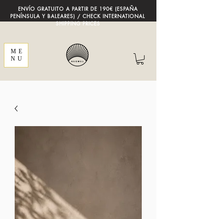
ENVÍO GRATUITO A PARTIR DE 190€ (ESPAÑA
PENÍNSULA Y BALEARES) / CHECK INTERNATIONAL
SHIPPING PRICES
ME
NU