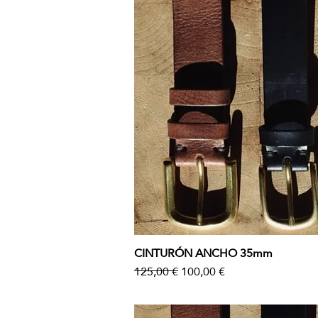
CINTURÓN ANCHO 35mm
Vista rápida
Precio
Precio de oferta
125,00 €
100,00 €