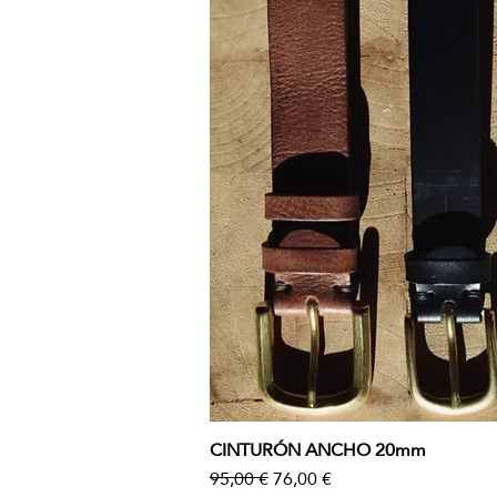
CINTURÓN ANCHO 20mm
Vista rápida
Precio
Precio de oferta
95,00 €
76,00 €