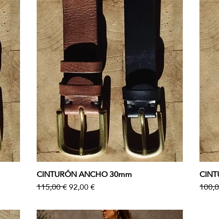
CINTURÓN ANCHO 30mm
CIN
Vista rápida
Precio
Precio de oferta
Preci
115,00 €
92,00 €
100,0