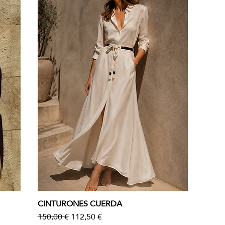
CINTURONES CUERDA
Vista rápida
Precio
Precio de oferta
150,00 €
112,50 €