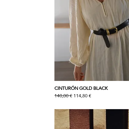
CINTURÓN GOLD BLACK
Vista rápida
Precio
Precio de oferta
140,00 €
114,80 €