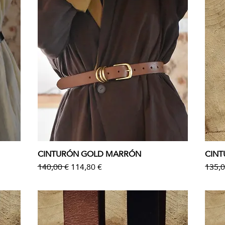
CINTURÓN GOLD MARRÓN
CIN
Vista rápida
Precio
Precio de oferta
Preci
140,00 €
114,80 €
135,0