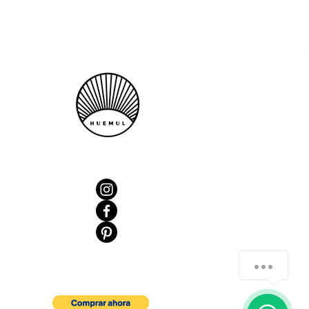
chat-button-speech
1