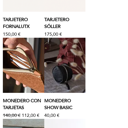
TARJETERO
TARJETERO
FORNALUTX
SÓLLER
Precio
Precio
150,00 €
175,00 €
MONEDERO CON
MONEDERO
TARJETAS
SHOW BASIC
Precio
Precio de oferta
Precio
140,00 €
112,00 €
40,00 €