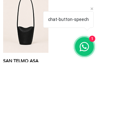
chat-button-speech
1
SAN TELMO ASA
LARGA
Precio
Precio de oferta
385,00 €
308,00 €
CARGAR MÁS