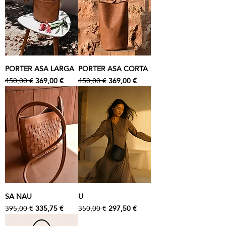
PORTER ASA LARGA
PORTER ASA CORTA
Precio
Precio de oferta
Precio
Precio de oferta
450,00 €
369,00 €
450,00 €
369,00 €
SA NAU
U
Precio
Precio de oferta
Precio
Precio de oferta
395,00 €
335,75 €
350,00 €
297,50 €