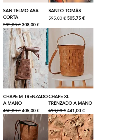
SAN TELMO ASA
SANTO TOMÁS
CORTA
Precio
Precio de oferta
595,00 €
505,75 €
Precio
Precio de oferta
385,00 €
308,00 €
CHAPE M TRENZADO
CHAPE XL
A MANO
TRENZADO A MANO
Precio
Precio de oferta
Precio
Precio de oferta
450,00 €
405,00 €
490,00 €
441,00 €