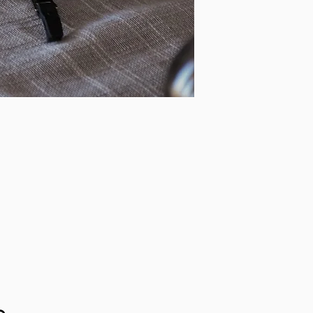
Todas nuestras pi
pequeñas imperfec
tonalidad debido a