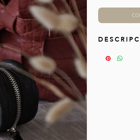
CO
D E S C R I P C
Monedero en cuero
muy resistente, ti
dibujo que imita el
Perfecto y cómod
No dispone de pi
mosquetón.
M E D I D A S //
8,
Guarda tu Huemul 
algodón que te en