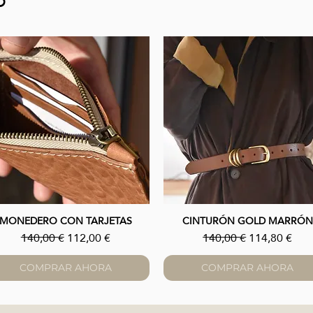
O
MONEDERO CON TARJETAS
CINTURÓN GOLD MARRÓN
Vista rápida
Vista rápida
Precio
Precio de oferta
Precio
Precio de of
140,00 €
112,00 €
140,00 €
114,80 €
COMPRAR AHORA
COMPRAR AHORA