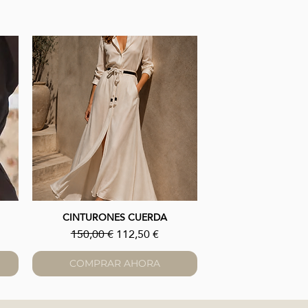
CINTURONES CUERDA
Vista rápida
erta
Precio
Precio de oferta
150,00 €
112,50 €
COMPRAR AHORA