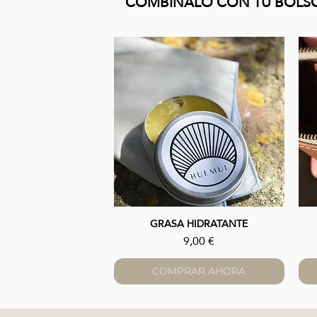
COMBÍNALO CON TU BOLS
GRASA HIDRATANTE
Vista rápida
Precio
9,00 €
COMPRAR AHORA