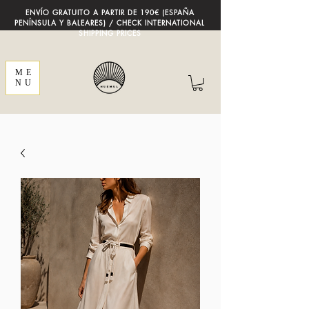
ENVÍO GRATUITO A PARTIR DE 190€ (ESPAÑA
PENÍNSULA Y BALEARES) / CHECK INTERNATIONAL
SHIPPING PRICES
ME
NU