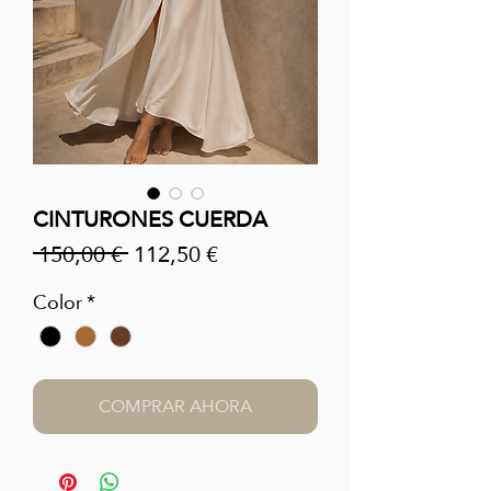
CINTURONES CUERDA
Precio
Precio de oferta
 150,00 € 
112,50 €
Color
*
COMPRAR AHORA