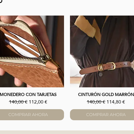
O
MONEDERO CON TARJETAS
CINTURÓN GOLD MARRÓN
Vista rápida
Vista rápida
Precio
Precio de oferta
Precio
Precio de of
140,00 €
112,00 €
140,00 €
114,80 €
COMPRAR AHORA
COMPRAR AHORA