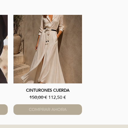
CINTURONES CUERDA
Vista rápida
erta
Precio
Precio de oferta
150,00 €
112,50 €
COMPRAR AHORA