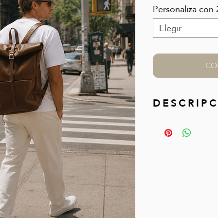
Personaliza con 2
Elegir
CO
D E S C R I P C
Mochila street urb
tratamiento de cer
aporta un tacto s
Ideal para viajes, 
espacio suficiente
el interior tiene do
otro de gran tama
La mochila es enro
segura además de 