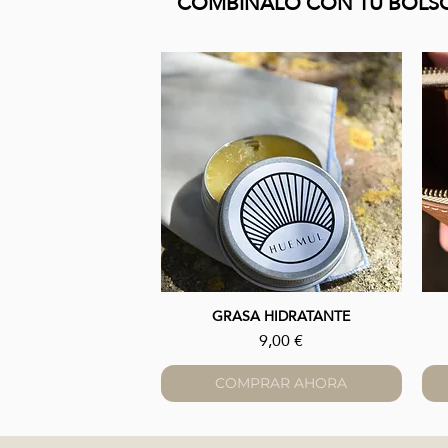
COMBÍNALO CON TU BOLS
GRASA HIDRATANTE
Vista rápida
Precio
9,00 €
COMPRAR AHORA