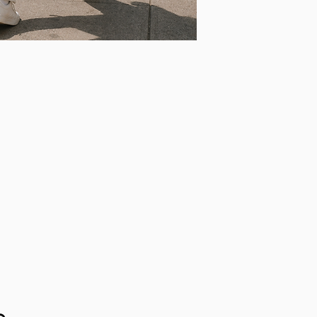
El tono del cuero 
Consulte opciones
M E D I D A S //
XL
M: 28 x 10
Guarda tu Huemul 
algodón que te en
Todas nuestras pi
pequeñas imperfec
tonalidad debido a