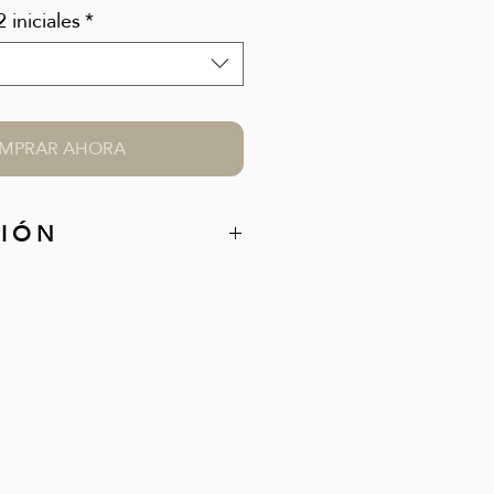
 iniciales
*
MPRAR AHORA
 I Ó N
an hecha en piel vacuna, con
a y aceites naturales que
edoso y suave; muy agradable.
o para el día a día ya que tiene
 para ordenador, libros, etc. En
s bolsillos y en el exterior
ño.
llable lo que la hace muy
ser extra cómoda.