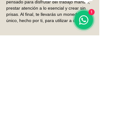
pensado para disfrutar del trabajo manual,
prestar atención a lo esencial y crear sin
1
prisas. Al final, te llevarás un monedero
único, hecho por ti, para utilizar a diario.
SHOP
INFORMACIÓN
SHIPMENT AND REFUND
HOME
POLICY
LEGAL
BOLSOS
INFORMATION
MOCHILAS
PRIVACY
ACCESORIOS
POLICY
VISÍTA NUESTRO SHOWROOM
CONTACT