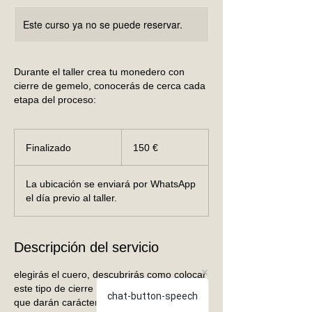
Este curso ya no se puede reservar.
Durante el taller crea tu monedero con
cierre de gemelo, conocerás de cerca cada
etapa del proceso:
150
euros
Finalizado
F
150 €
i
n
La ubicación se enviará por WhatsApp
a
el día previo al taller.
l
i
z
Descripción del servicio
a
d
o
elegirás el cuero, descubrirás como colocar
este tipo de cierre y definirás los detalles
chat-button-speech
que darán carácter a la pieza. Un taller