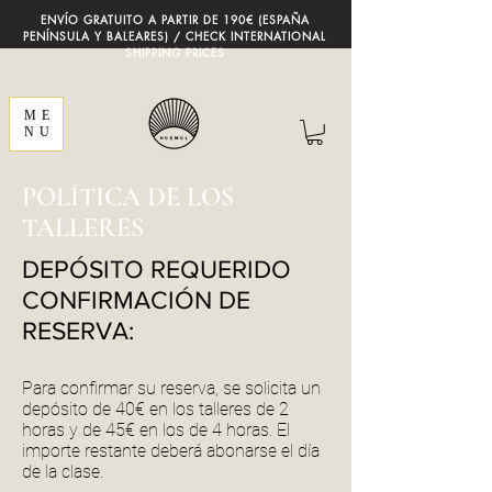
ENVÍO GRATUITO A PARTIR DE 190€ (ESPAÑA
PENÍNSULA Y BALEARES) / CHECK INTERNATIONAL
SHIPPING PRICES
ME
NU
POLÍTICA DE LOS
TALLERES
DEPÓSITO REQUERIDO
CONFIRMACIÓN DE
RESERVA:
Para confirmar su reserva, se solicita un
depósito de 40€ en los talleres de 2
horas y de 45€ en los de 4 horas. El
importe restante deberá abonarse el día
de la clase.